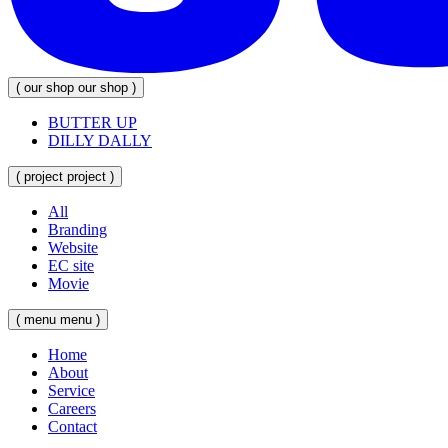
(
our
shop
our
shop
)
BUTTER UP
DILLY DALLY
(
project
project
)
All
Branding
Website
EC site
Movie
(
menu
menu
)
Home
About
Service
Careers
Contact