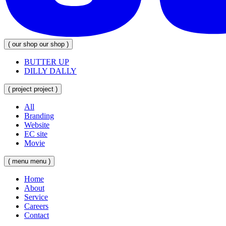
(
our
shop
our
shop
)
BUTTER UP
DILLY DALLY
(
project
project
)
All
Branding
Website
EC site
Movie
(
menu
menu
)
Home
About
Service
Careers
Contact