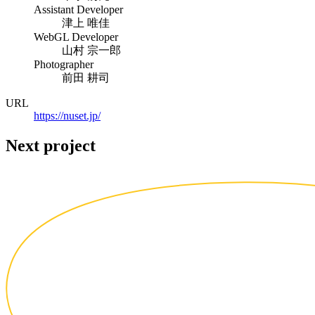
Assistant Developer
津上 唯佳
WebGL Developer
山村 宗一郎
Photographer
前田 耕司
URL
https://nuset.jp/
Next project