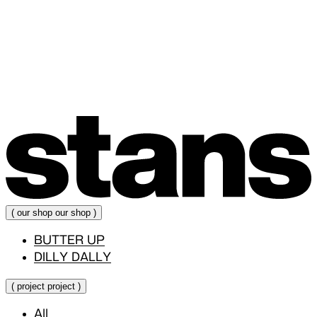
(
our
shop
our
shop
)
BUTTER UP
DILLY DALLY
(
project
project
)
All